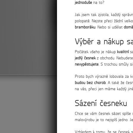
jednoduše
na to?
Vyzkoušejte Allivictus již z
včetně balného a poštovného (měsí
Jak jsem tak zjistila, každý sprá
více info >
polopatě. Nejste přeci žádní velk
bramboráku
. Nebo si udělat
domác
Výběr a nákup s
Počátek všeho je nákup
kvalitní
sa
jedlý česnek
z obchodu. Nebudete 
nevypěstujete
. S trochou smůly 
Proto bych výrazně lobovala za kv
budou bez chorob
. A také že čes
na vás, přeci jen máme každý jin
Sázení česneku
Chce se vám česnek sázet spíše 
malovýrobu je to nejspíš jedno. Je
Vzhledem k tomu, že se česnek s