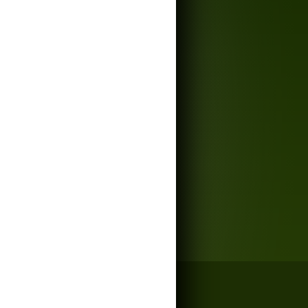
ch a odborných zkouškách Allivictu