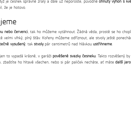
 Když je česnek správně zralý a dále už neporoste, původně
ohnutý výhon s kv
l, že je hotovo.
ujeme
nu nebo červenci
, tak ho můžeme vytáhnout. Žádná věda, prostě se ho cho
tě velmi vlhký, plný šťáv. Kořeny můžeme odříznout, ale stvoly ještě ponech
tečně vysušený
, tak
stvoly
pár centimetrů nad hlávkou
ustřihneme
.
jen to vypadá krásně, v garáži
pověšené svazky česneku
. Takto rozvěšený b
o, zbaštíte ho hltavě všechen, nebo si pár paliček necháte, ať máte
další jar