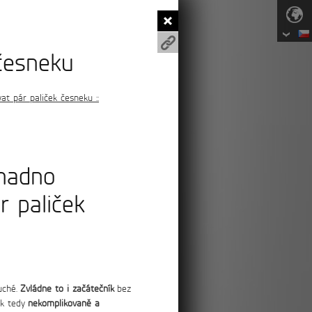
e-shop
články
česneku
t pár paliček česneku ::
snadno
r paliček
uché.
Zvládne to i začátečník
bez
jak tedy
nekomplikovaně a