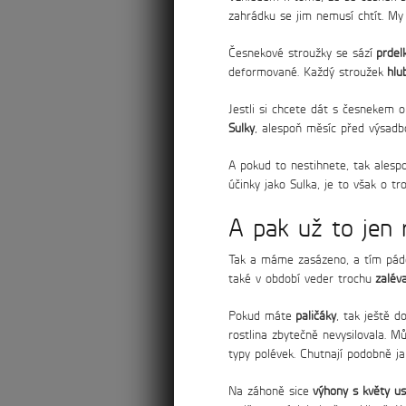
zahrádku se jim nemusí chtít. M
Česnekové stroužky se sází
prdel
deformované. Každý stroužek
hlu
Jestli si chcete dát s česnekem 
Sulky
, alespoň měsíc před výsad
A pokud to nestihnete, tak ales
účinky jako Sulka, je to však o t
A pak už to jen 
Tak a máme zasázeno, a tím pá
také v období veder trochu
zalév
Pokud máte
paličáky
, tak ještě d
rostlina zbytečně nevysilovala. M
typy polévek. Chutnají podobně ja
Na záhoně sice
výhony s květy u