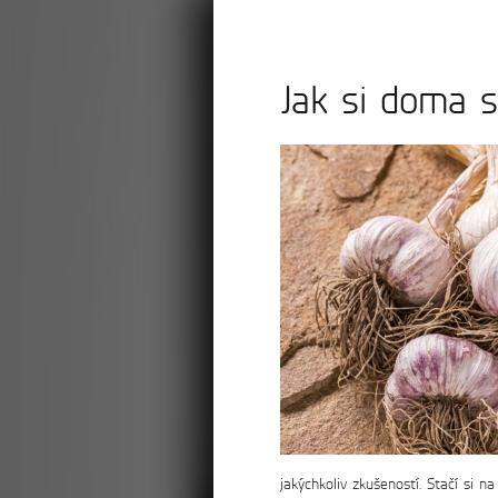
pro firmy
o allivictu
Jak si doma 
jakýchkoliv zkušeností. Stačí si n