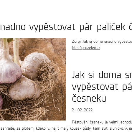
výroba
produkty
snadno vypěstovat pár paliček 
Zdroj:
Jak si doma snadno vypěstova
Neleňprozeleň.cz
Jak si doma 
vypěstovat pá
česneku
21. 02. 2022
Pěstování česneku je velmi jednod
a zahradě, za plotem, kdekoliv, najít malý kousek půdy, kam svítí sluníčko. A 