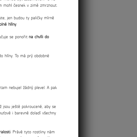
ám mohl česnek v zimě zmrznout.
ste, jen budou ty paličky mírně
lné hlíny
.
učuje se ponořit
na chvíli do
do hlíny. To má prý obdobné
 tam nebujel žádný plevel. A pak
yž jsou ještě pokroucené, aby se
huťově i barevně doladí všechny
ralosti
. Právě tyto rostliny nám