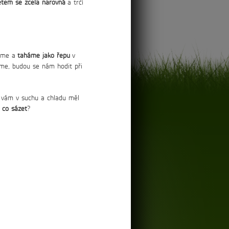
ětem se zcela narovná
a trčí
píme a
taháme jako řepu
v
áme, budou se nám hodit při
y vám v suchu a chladu měl
o co sázet
?