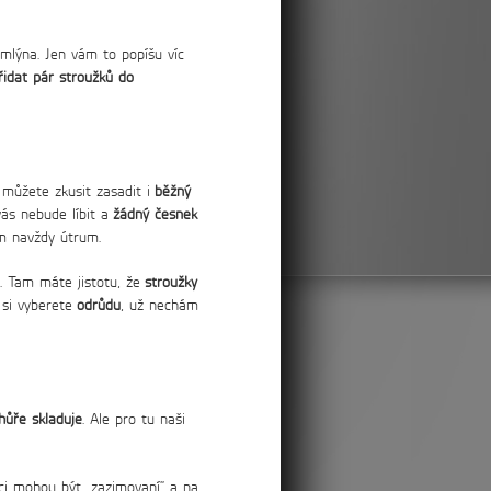
o mlýna. Jen vám to popíšu víc
řidat pár stroužků do
můžete zkusit zasadit i
běžný
ás nebude líbit a
žádný česnek
m navždy útrum.
e. Tam máte jistotu, že
stroužky
 si vyberete
odrůdu
, už nechám
hůře skladuje
. Ale pro tu naši
nci mohou být „zazimovaní“ a na