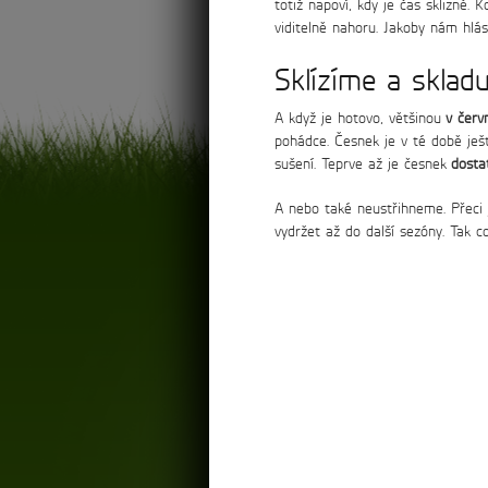
totiž napoví, kdy je čas sklizně.
viditelně nahoru. Jakoby nám hlási
Sklízíme a sklad
A když je hotovo, většinou
v červ
pohádce. Česnek je v té době ješ
sušení. Teprve až je česnek
dosta
A nebo také neustřihneme. Přeci 
vydržet až do další sezóny. Tak c