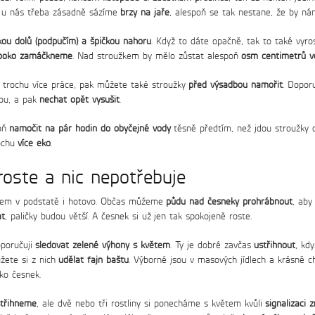
y u nás třeba zásadně sázíme
brzy na jaře
, alespoň se tak nestane, že by n
kou dolů (podpučím) a špičkou nahoru
. Když to dáte opačně, tak to také vyro
boko zamáčkneme
. Nad stroužkem by mělo zůstat alespoň
osm centimetrů vo
o trochu více práce, pak můžete také stroužky
před výsadbou namořit
. Dopor
bou, a pak
nechat opět vysušit
.
poň
namočit na pár hodin do obyčejné vody
těsně předtím, než jdou stroužky 
rochu
více eko
.
roste a nic nepotřebuje
dem v podstatě i hotovo. Občas můžeme
půdu nad česneky prohrábnout
, aby
at
, paličky budou větší. A česnek si už jen tak spokojeně roste.
oporučuji
sledovat zelené výhony s květem
. Ty je dobré zavčas
ustřihnout
, kd
ůžete si z nich
udělat fajn baštu
. Výborné jsou v masových jídlech a krásně c
ko česnek.
střihneme
, ale dvě nebo tři rostliny si ponecháme s květem kvůli
signalizaci z