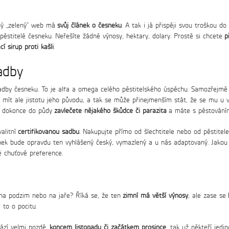
a 369 Kč
ční kúra)
vný „zelený“ web má
svůj článek o česneku
. A tak i já přispěji svou troškou d
opěstitelé česneku. Neřešíte žádné výnosy, hektary, dolary. Prostě si chcete
p
í sirup proti kašli
.
adby
dby česneku. To je alfa a omega celého pěstitelského úspěchu. Samozřejmě 
mít ale jistotu jeho původu, a tak se může přinejmenším stát, že se mu u v
si dokonce do půdy
zavlečete nějakého škůdce či parazita
a máte s pěstování
alitní
certifikovanou sadbu
. Nakupujte přímo od šlechtitele nebo od pěstitel
nek bude opravdu ten vyhlášený český, vymazlený a u nás adaptovaný. Jakou
é chuťové preference.
na podzim nebo na jaře? Říká se, že ten
zimní má větší výnosy
, ale zase se
 to o pocitu.
ází velmi pozdě,
koncem listopadu či začátkem prosince
, tak už někteří jedi